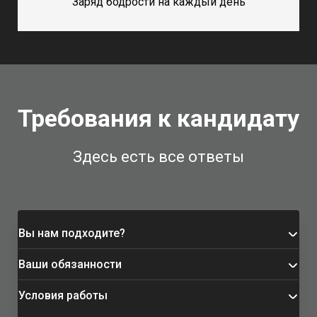
Заряд бодрости на каждый день
Требования к кандидату
Здесь есть все ответы
Вы нам подходите?
Ваши обязанности
У вас имеется опыт в должности - менеджер;
торговый представитель; продавец-консультант;
Условия работы
Работа с теплой базой с целью продажи и /
менеджер call центра. Приветствуются навыки
получение дополнительной информации о