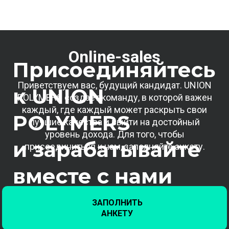
Online-sales
Присоединяйтесь
Приветствуем вас, будущий кандидат. UNION
к UNION
POLYMERS создает команду, в которой важен
каждый, где каждый может раскрыть свои
POLYMERS
лучшие качества и выйти на достойный
уровень дохода. Для того, чтобы
и зарабатывайте
присоединиться к нам, заполняйте анкету.
вместе с нами
ЗАПОЛНИТЬ
АНКЕТУ