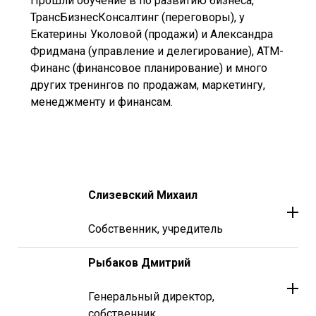
Прошли обучение в по развитию бизнеса,
ТрансБизнесКонсалтинг (переговоры), у
Екатерины Уколовой (продажи) и Александра
Фридмана (управление и делегирование), АТМ-
Финанс (финансовое планирование) и много
других тренингов по продажам, маркетингу,
менеджменту и финансам.
Слизевский Михаил
Собственник, учредитель
В жизни нет проблем, есть только
задачи, которые мы успешно решаем!
Рыбаков Дмитрий
Генеральный директор,
собственник